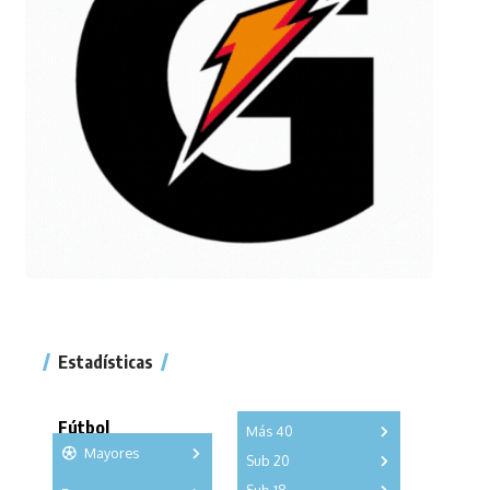
Estadísticas
Fútbol
Más 40
Mayores
Sub 20
A
B
C