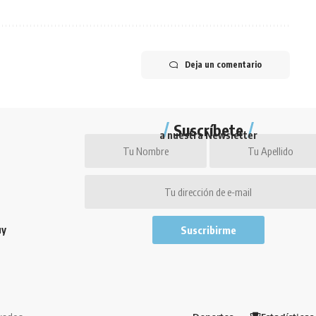
Deja un comentario
Suscríbete
a nuestra Newsletter
uy