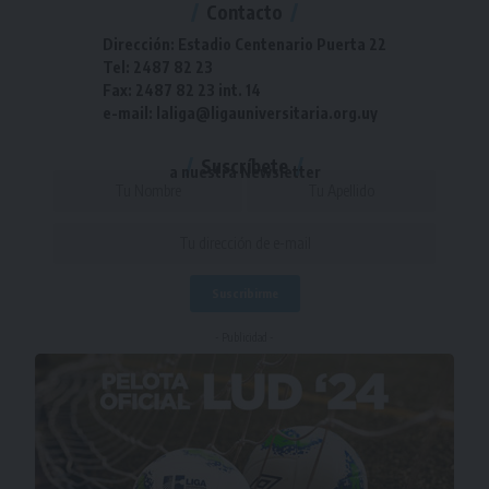
Contacto
Dirección: Estadio Centenario Puerta 22
Tel: 2487 82 23
Fax: 2487 82 23 int. 14
e-mail: laliga@ligauniversitaria.org.uy
Suscríbete
a nuestra Newsletter
- Publicidad -