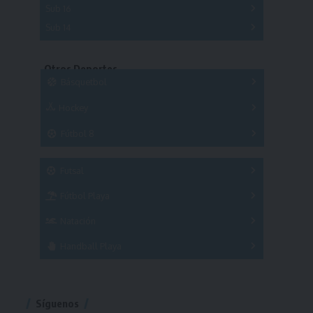
Sub 16
Series
Sub 14
Copas
Series
Copas
Series
Otros Deportes
Copas
Básquetbol
Hockey
A
B
3x3
Fútbol 8
A
B
C
SUB 21
Masculino
Futsal
Femenino
Fútbol Playa
Masculino
Femenino
Natación
Torneo
Handball Playa
Torneo
Torneo
Síguenos