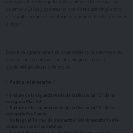
en el portal de delegados (año a año se dan de baja sus
usuarios) y 2) los jugadores no podrán realizar ningún tipo
de trámite porque su institución no figura entre las opciones
a elegir.
Desde ya agradecemos su colaboración y quedamos a las
órdenes ante cualquier consulta dirigida al correo
gestion@ligauniversitaria.org.uy.
Podría interesarte
Fixture de la segunda rueda de la Divisional “C” de la
categoría Más 40
Fixture de la segunda rueda de la Divisional “E” de la
categoría Pre Senior
Se juega el Torneo de Básquetbol 3×3 Universitario y te
contamos todos los detalles
Los detalles de la etapa de fútbol: día, hora, canchas y