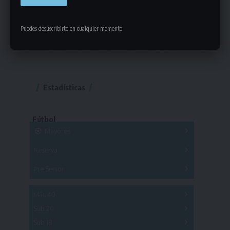
Puedes desuscribirte en cualquier momento
Estadísticas
Fútbol
Mayores
Reserva
A
B
C
D
E
F
G
Pre Senior
A
B
C
D
A
B
C
D
E
Más 40
Sub 20
A
B
C
Sub 18
A
B
C