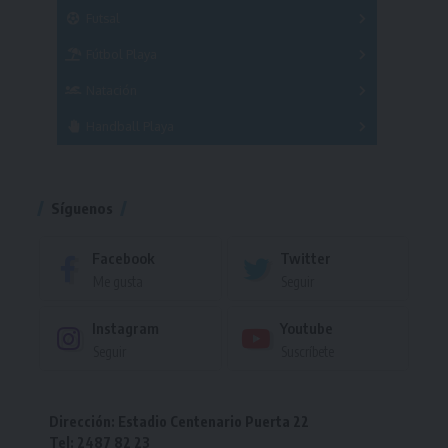
Masculino
Futsal
Femenino
Fútbol Playa
Masculino
Femenino
Natación
Torneo
Handball Playa
Torneo
Torneo
Síguenos
Facebook
Twitter
Me gusta
Seguir
Instagram
Youtube
Seguir
Suscríbete
Dirección: Estadio Centenario Puerta 22
Tel: 2487 82 23