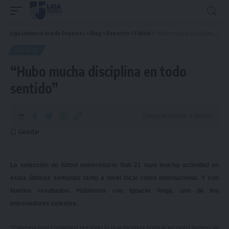
Liga Universitaria de Deportes
>
Blog
>
Deportes
>
Fútbol
>
“Hubo mucha disciplina en todo sentido”
FÚTBOL
“Hubo mucha disciplina en todo
sentido”
Tiempo de Lectura: 4 Minuto
La selección de fútbol universitario Sub 21 tuvo mucha actividad en
estas últimas semanas tanto a nivel local como internacional. Y con
buenos resultados. Hablamos con Ignacio Veiga, uno de los
entrenadores celestes.
“Estamos muy contentos por todo lo que hicimos porque en poco tiempo se