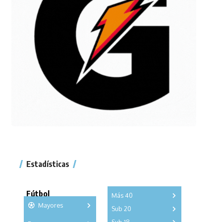
Estadísticas
Fútbol
Más 40
Mayores
Sub 20
A
B
C