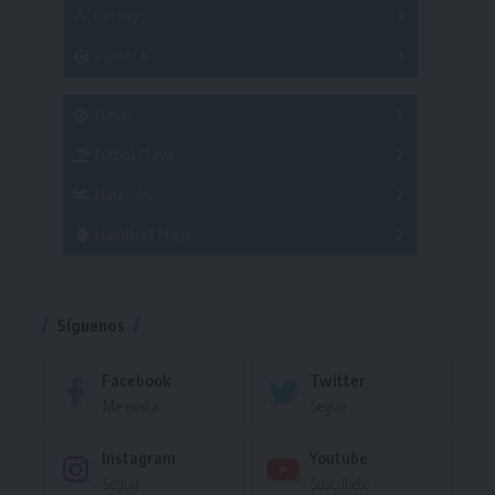
Hockey
A
B
3x3
Fútbol 8
A
B
C
SUB 21
Masculino
Futsal
Femenino
Fútbol Playa
Masculino
Femenino
Natación
Torneo
Handball Playa
Torneo
Torneo
Síguenos
Facebook
Twitter
Me gusta
Seguir
Instagram
Youtube
Seguir
Suscríbete