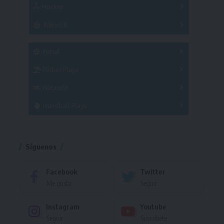
Hockey
A
B
3x3
Fútbol 8
A
B
C
SUB 21
Masculino
Futsal
Femenino
Fútbol Playa
Masculino
Femenino
Natación
Torneo
Handball Playa
Torneo
Torneo
Síguenos
Facebook
Twitter
Me gusta
Seguir
Instagram
Youtube
Seguir
Suscríbete