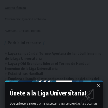
Cuerpo técnico
Entrenador:
Ignacio Lombardo
Ayudante:
Emiliano Bertone
Podría interesarte
Layva campeón del Torneo Apertura de handball femenino
de la Liga Universitaria
Layva y Old Brendans lideran el Torneo de Handball
femenino de la Liga Universitaria
Estadísticas Handball
Empieza el handball y te contamos todos los detalles del
regreso de este deporte a la Liga Universitaria
Reglamento de competencias
Únete a la Liga Universitaria!
Suscribete a nuestro newsletter y no te pierdas las últimas