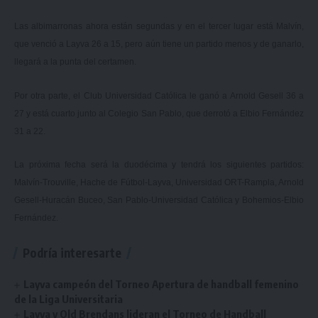
Las albimarronas ahora están segundas y en el tercer lugar está Malvín,
que venció a Layva 26 a 15, pero aún tiene un partido menos y de ganarlo,
llegará a la punta del certamen.
Por otra parte, el Club Universidad Católica le ganó a Arnold Gesell 36 a
27 y está cuarto junto al Colegio San Pablo, que derrotó a Elbio Fernández
31 a 22.
La próxima fecha será la duodécima y tendrá los siguientes partidos:
Malvín-Trouville, Hache de Fútbol-Layva, Universidad ORT-Rampla, Arnold
Gesell-Huracán Buceo, San Pablo-Universidad Católica y Bohemios-Elbio
Fernández.
Podría interesarte
Layva campeón del Torneo Apertura de handball femenino
de la Liga Universitaria
Layva y Old Brendans lideran el Torneo de Handball