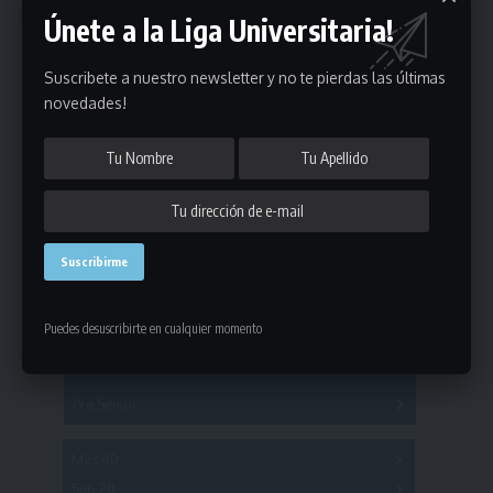
Únete a la Liga Universitaria!
Suscribete a nuestro newsletter y no te pierdas las últimas
novedades!
Estadísticas
Fútbol
Mayores
Puedes desuscribirte en cualquier momento
Reserva
A
B
C
D
E
F
G
Pre Senior
A
B
C
D
A
B
C
D
E
Más 40
Sub 20