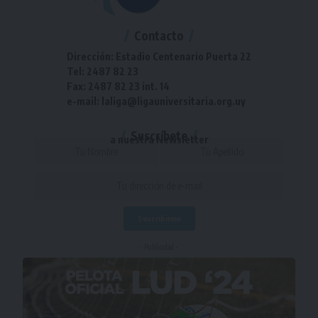
Contacto
Dirección: Estadio Centenario Puerta 22
Tel: 2487 82 23
Fax: 2487 82 23 int. 14
e-mail: laliga@ligauniversitaria.org.uy
Suscríbete
a nuestra Newsletter
- Publicidad -