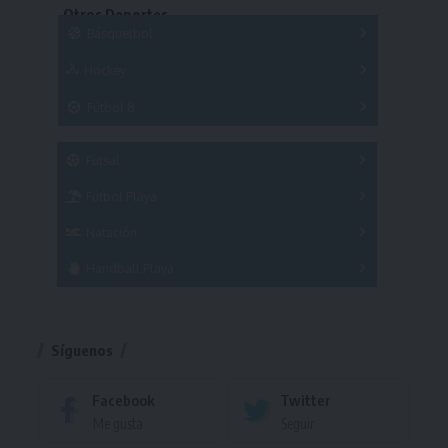
Otros Deportes
Copas
Básquetbol
Hockey
A
B
3x3
Fútbol 8
A
B
C
SUB 21
Masculino
Futsal
Femenino
Fútbol Playa
Masculino
Femenino
Natación
Torneo
Handball Playa
Torneo
Torneo
Síguenos
Facebook
Twitter
Me gusta
Seguir