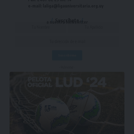
e-mail: laliga@ligauniversitaria.org.uy
Suscríbete
a nuestra Newsletter
- Publicidad -