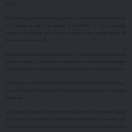
por 2-0.
En el partido que tenía como protagonista al Club Fuerza Aérea -que arribó
a la jornada de ayer como puntero- y a Hebraica, el cero no se pudo
romper y ese empate dejó a los de Carrasco como nuevos líderes del
torneo de la Divisional “B”.
El ahora puntero acumula siete triunfos en 12 partidos disputados, además
de tres empates y dos derrotas, aunque tiene un partido más disputado
hasta el momento y supera por un punto en la tabla al Club Fuerza Aérea.
Por otra parte, La Mennais venció como visitante al Colegio Jesús María 2-
1 y se ubica en la tercera posición, a tres puntos del líder y con un juego
pendiente.
En lo que fue uno de los encuentros más atractivos de la jornada, Náutico
de Carrasco y Punta Gorda y La Blanqueada empataron 2-2, mientras que
Trouville derrotó en su cancha a Centro Gallego 2-0 y San Eugenio Unión