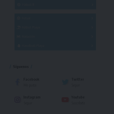
3x3
Fútbol 8
A
B
C
SUB 21
Masculino
Futsal
Femenino
Fútbol Playa
Masculino
Femenino
Natación
Torneo
Handball Playa
Torneo
Torneo
Síguenos
Facebook
Twitter
Me gusta
Seguir
Instagram
Youtube
Seguir
Suscríbete