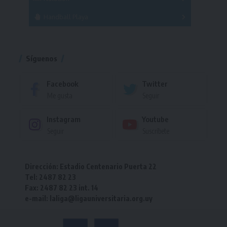
Torneo
Handball Playa
Torneo
Torneo
Síguenos
Facebook
Twitter
Me gusta
Seguir
Instagram
Youtube
Seguir
Suscríbete
Dirección: Estadio Centenario Puerta 22
Tel: 2487 82 23
Fax: 2487 82 23 int. 14
e-mail: laliga@ligauniversitaria.org.uy