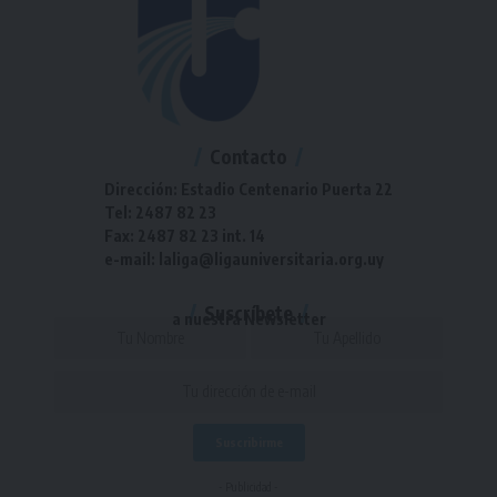
Contacto
Dirección: Estadio Centenario Puerta 22
Tel: 2487 82 23
Fax: 2487 82 23 int. 14
e-mail: laliga@ligauniversitaria.org.uy
Suscríbete
a nuestra Newsletter
- Publicidad -