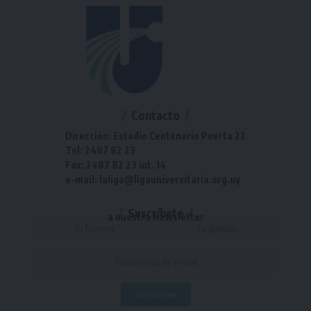
Contacto
Dirección: Estadio Centenario Puerta 22
Tel: 2487 82 23
Fax: 2487 82 23 int. 14
e-mail: laliga@ligauniversitaria.org.uy
Suscríbete
a nuestra Newsletter