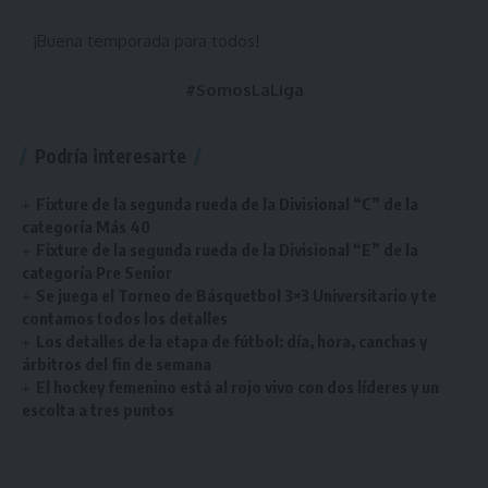
¡Buena temporada para todos!
#SomosLaLiga
Podría interesarte
Fixture de la segunda rueda de la Divisional “C” de la
categoría Más 40
Fixture de la segunda rueda de la Divisional “E” de la
categoría Pre Senior
Se juega el Torneo de Básquetbol 3×3 Universitario y te
contamos todos los detalles
Los detalles de la etapa de fútbol: día, hora, canchas y
árbitros del fin de semana
El hockey femenino está al rojo vivo con dos líderes y un
escolta a tres puntos