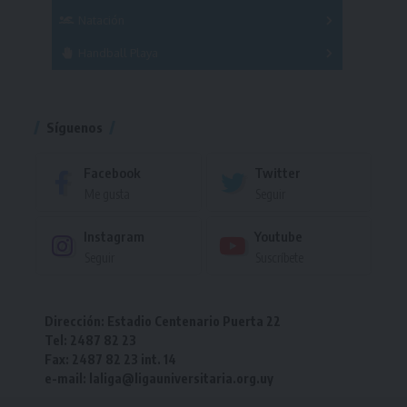
Femenino
Natación
Torneo
Handball Playa
Torneo
Torneo
Síguenos
Facebook
Twitter
Me gusta
Seguir
Instagram
Youtube
Seguir
Suscríbete
Dirección: Estadio Centenario Puerta 22
Tel: 2487 82 23
Fax: 2487 82 23 int. 14
e-mail: laliga@ligauniversitaria.org.uy