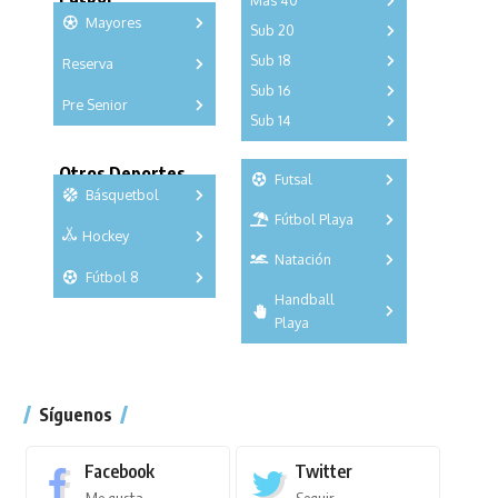
Más 40
Mayores
Sub 20
A
B
C
Sub 18
Reserva
A
B
C
D
E
F
G
A
B
C
Sub 16
Series
Pre Senior
A
B
C
D
Sub 14
Series
Copas
A
B
C
D
E
Series
Copas
Otros Deportes
Futsal
Copas
Básquetbol
Fútbol Playa
Masculino
Hockey
A
B
Femenino
Natación
Torneo
3x3
Fútbol 8
A
B
C
Handball
Torneo
SUB 21
Masculino
Playa
Femenino
Torneo
Síguenos
Facebook
Twitter