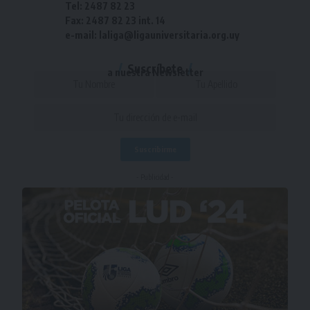
Tel: 2487 82 23
Fax: 2487 82 23 int. 14
e-mail: laliga@ligauniversitaria.org.uy
Suscríbete
a nuestra Newsletter
- Publicidad -