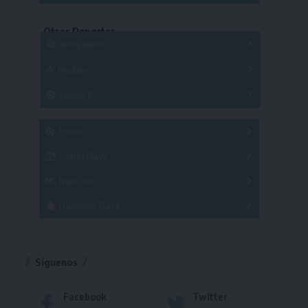
Copas
Series
Otros Deportes
Copas
Básquetbol
Hockey
A
B
3x3
Fútbol 8
A
B
C
SUB 21
Masculino
Futsal
Femenino
Fútbol Playa
Masculino
Femenino
Natación
Torneo
Handball Playa
Torneo
Torneo
Síguenos
Facebook
Twitter