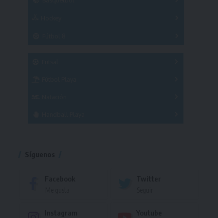
Hockey
A
B
3x3
Fútbol 8
A
B
C
SUB 21
Masculino
Futsal
Femenino
Fútbol Playa
Masculino
Femenino
Natación
Torneo
Handball Playa
Torneo
Torneo
Síguenos
Facebook
Twitter
Me gusta
Seguir
Instagram
Youtube