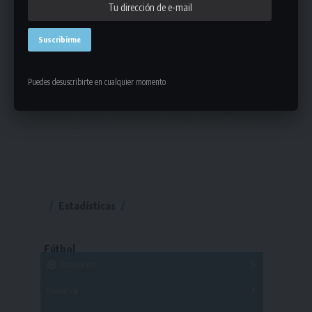
Puedes desuscribirte en cualquier momento
Estadísticas
Fútbol
Mayores
Reserva
A
B
C
D
E
F
G