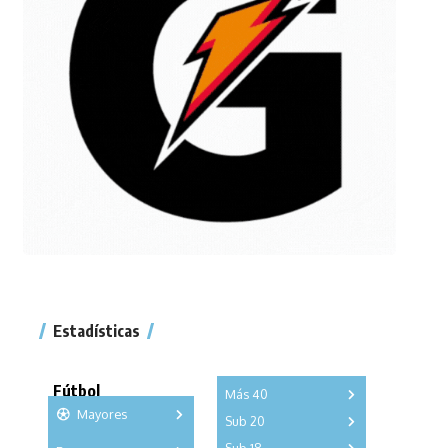
Estadísticas
Fútbol
Más 40
Mayores
Sub 20
A
B
C