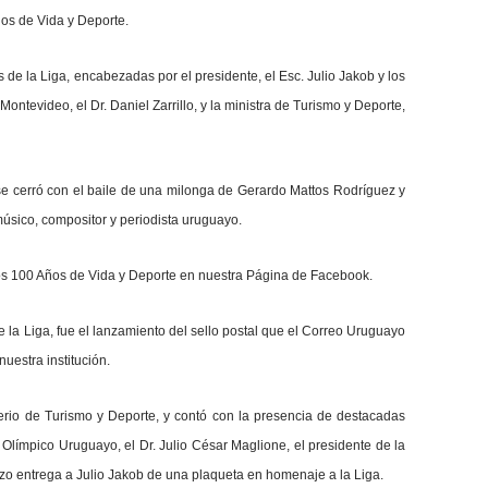
ños de Vida y Deporte.
s de la Liga, encabezadas por el presidente, el Esc. Julio Jakob y los
ontevideo, el Dr. Daniel Zarrillo, y la ministra de Turismo y Deporte,
 se cerró con el baile de una milonga de Gerardo Mattos Rodríguez y
úsico, compositor y periodista uruguayo.
los 100 Años de Vida y Deporte en nuestra
Página de Facebook
.
de la Liga, fue el lanzamiento del sello postal que el Correo Uruguayo
uestra institución.
terio de Turismo y Deporte, y contó con la presencia de destacadas
Olímpico Uruguayo, el Dr. Julio César Maglione, el presidente de la
izo entrega a Julio Jakob de una plaqueta en homenaje a la Liga.