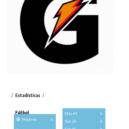
Estadísticas
Fútbol
Más 40
Mayores
Sub 20
A
B
C