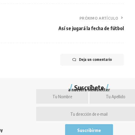
PRÓXIMO ARTÍCULO
Así se jugará la fecha de fútbol
Deja un comentario
Suscríbete
a nuestra Newsletter
uy