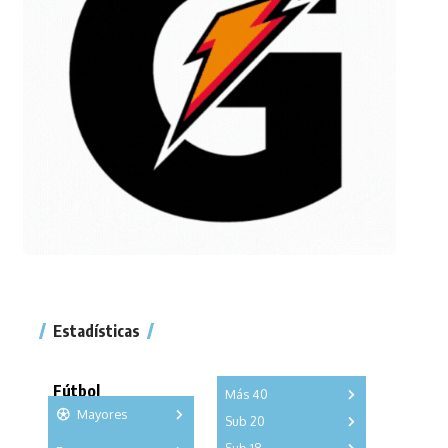
Estadísticas
Fútbol
Más 40
Mayores
Sub 20
A
B
C