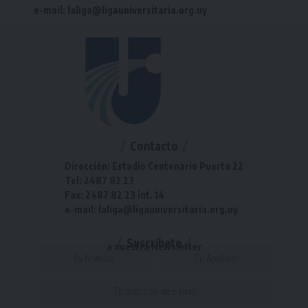
e-mail: laliga@ligauniversitaria.org.uy
Contacto
Dirección: Estadio Centenario Puerta 22
Tel: 2487 82 23
Fax: 2487 82 23 int. 14
e-mail: laliga@ligauniversitaria.org.uy
Suscríbete
a nuestra Newsletter