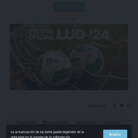
- Publicidad -
Síguenos
Deportes
Estadísticas
Normativas
Servicios
Institucional
Mis Favoritos
La actualización de los datos puede depender de la
Aceptar
velocidad en el ingreso de la información