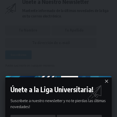
Únete a Nuestro Newsletter
Mantente informado de la últimas novedades de la liga
en tu correo electrónico.
Puedes suscribirte en cualquier momento.
Únete a la Liga Universitaria!
Deja un comentario
Suscribete a nuestro newsletter y no te pierdas las últimas
- Publicidad -
novedades!