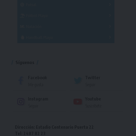
Masculino
Futsal
Femenino
Fútbol Playa
Masculino
Femenino
Natación
Torneo
Handball Playa
Torneo
Torneo
Síguenos
Facebook
Twitter
Me gusta
Seguir
Instagram
Youtube
Seguir
Suscríbete
Dirección: Estadio Centenario Puerta 22
Tel: 2487 82 23