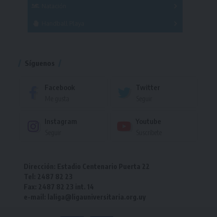
Femenino
Natación
Torneo
Handball Playa
Torneo
Torneo
Síguenos
Facebook
Twitter
Me gusta
Seguir
Instagram
Youtube
Seguir
Suscríbete
Dirección: Estadio Centenario Puerta 22
Tel: 2487 82 23
Fax: 2487 82 23 int. 14
e-mail: laliga@ligauniversitaria.org.uy