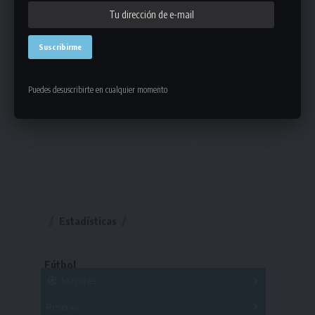
Puedes desuscribirte en cualquier momento
Estadísticas
Fútbol
Mayores
Reserva
A
B
C
D
E
F
G