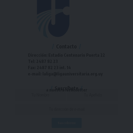
Contacto
Dirección: Estadio Centenario Puerta 22
Tel: 2487 82 23
Fax: 2487 82 23 int. 14
e-mail: laliga@ligauniversitaria.org.uy
Suscríbete
a nuestra Newsletter