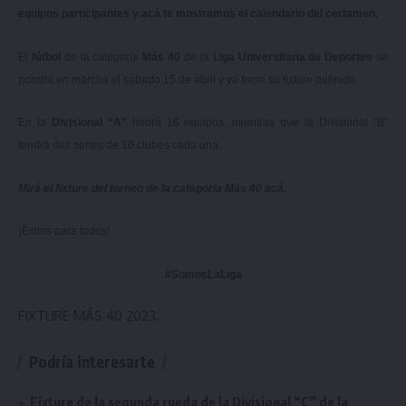
equipos participantes y acá te mostramos el calendario del certamen.
El
fútbol
de la categoría
Más 40
de la
Liga Universitaria de Deportes
se
pondrá en marcha el sábado 15 de abril y ya tiene su fixture definido.
En la
Divisional “A”
habrá 16 equipos, mientras que la Divisional “B”
tendrá dos series de 10 clubes cada una.
Mirá el fixture del torneo de la categoría Más 40
acá
.
¡Éxitos para todos!
#SomosLaLiga
FIXTURE MÁS 40 2023.
Podría interesarte
Fixture de la segunda rueda de la Divisional “C” de la