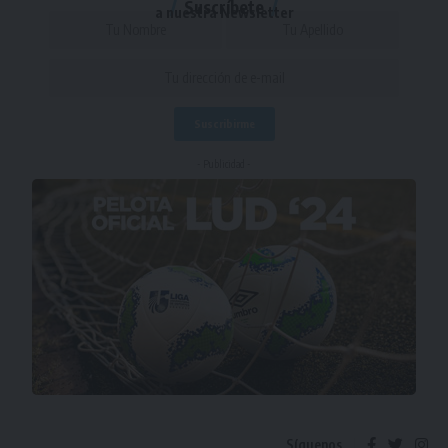
Suscríbete
a nuestra Newsletter
- Publicidad -
Síguenos