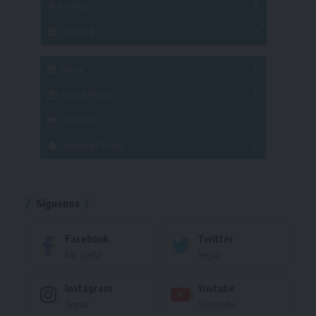
Hockey
A
B
3x3
Fútbol 8
A
B
C
SUB 21
Masculino
Futsal
Femenino
Fútbol Playa
Masculino
Femenino
Natación
Torneo
Handball Playa
Torneo
Torneo
Síguenos
Facebook
Twitter
Me gusta
Seguir
Instagram
Youtube
Seguir
Suscríbete