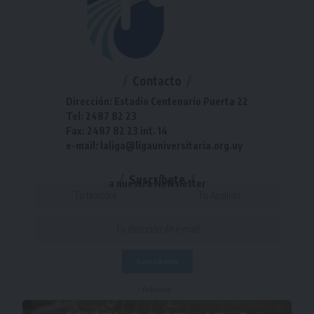
Contacto
Dirección: Estadio Centenario Puerta 22
Tel: 2487 82 23
Fax: 2487 82 23 int. 14
e-mail: laliga@ligauniversitaria.org.uy
Suscríbete
a nuestra Newsletter
- Publicidad -