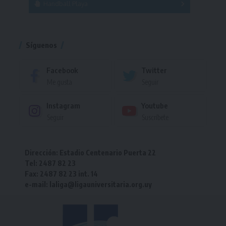
Handball Playa
Torneo
Torneo
Síguenos
Facebook
Twitter
Me gusta
Seguir
Instagram
Youtube
Seguir
Suscríbete
Dirección: Estadio Centenario Puerta 22
Tel: 2487 82 23
Fax: 2487 82 23 int. 14
e-mail: laliga@ligauniversitaria.org.uy