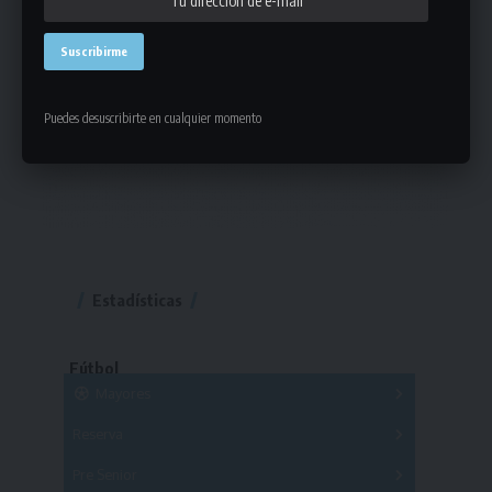
Puedes desuscribirte en cualquier momento
Estadísticas
Fútbol
Mayores
Reserva
A
B
C
D
E
F
G
Pre Senior
A
B
C
D