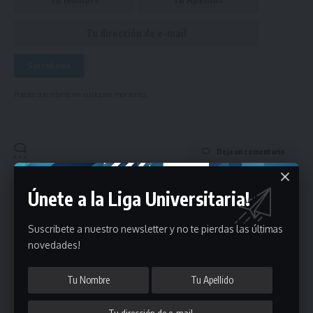
Puedes suscribirte en cualquier momento.
Deja un comentario
- Publicidad -
Únete a la Liga Universitaria!
Suscribete a nuestro newsletter y no te pierdas las últimas
novedades!