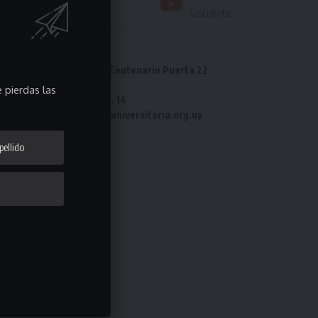
Seguir
Suscríbete
Dirección: Estadio Centenario Puerta 22
Tel: 2487 82 23
 pierdas las
Fax: 2487 82 23 int. 14
e-mail: laliga@ligauniversitaria.org.uy