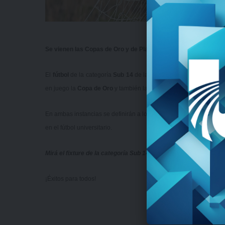
Se vienen las Copas de Oro y de Plata en los juveniles y en es
El
fútbol
de la categoría
Sub 14
de la
Liga Universitaria de Dep
en juego la
Copa de Oro
y también la
Copa de Plata
.
En ambas instancias se definirán a los mejores equipos de la pr
en el fútbol universitario.
Mirá el fixture de la categoría Sub 14
acá
.
¡Éxitos para todos!
#Som