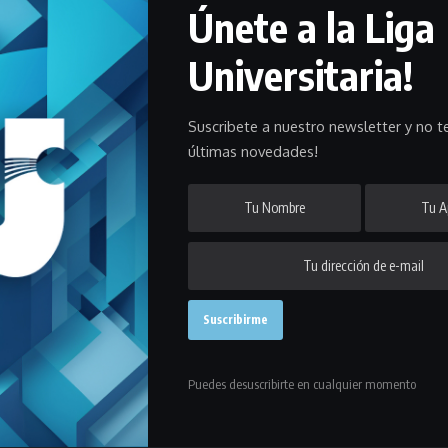
Únete a la Liga
Universitaria!
ta nota te contamos cómo quedó el calendario del torneo.
Suscribete a nuestro newsletter y no te
últimas novedades!
ortes
tendrá el comienzo de la segunda rueda en la que se pondrán
imera temporada de esta categoría que en este 2022 tuvo su bautismo
Puedes desuscribirte en cualquier momento
osLaLiga