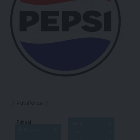
Estadísticas
Fútbol
Más 40
Mayores
Sub 20
A
B
C