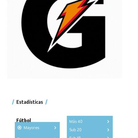
Estadísticas
Fútbol
Más 40
Mayores
Sub 20
A
B
C