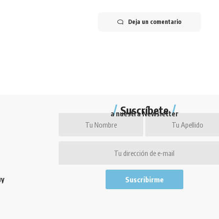
Deja un comentario
Suscríbete
a nuestra Newsletter
uy