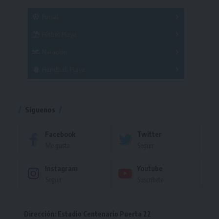
SUB 21
Masculino
Futsal
Femenino
Fútbol Playa
Masculino
Femenino
Natación
Torneo
Handball Playa
Torneo
Torneo
Síguenos
Facebook
Twitter
Me gusta
Seguir
Instagram
Youtube
Seguir
Suscríbete
Dirección: Estadio Centenario Puerta 22