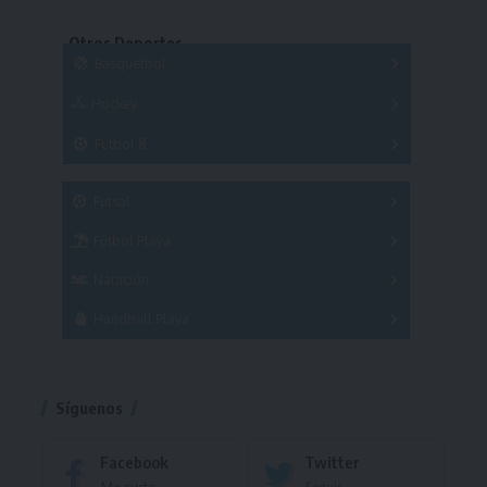
Copas
Series
Otros Deportes
Copas
Básquetbol
Hockey
A
B
3x3
Fútbol 8
A
B
C
SUB 21
Masculino
Futsal
Femenino
Fútbol Playa
Masculino
Femenino
Natación
Torneo
Handball Playa
Torneo
Torneo
Síguenos
Facebook
Twitter