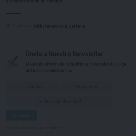
y árbitros del fin de semana
futbol mayores a
,
portada
ETIQUETADO
Únete a Nuestro Newsletter
Mantente informado de la últimas novedades de la liga
en tu correo electrónico.
Puedes suscribirte en cualquier momento.