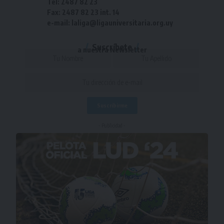
Tel: 2487 82 23
Fax: 2487 82 23 int. 14
e-mail: laliga@ligauniversitaria.org.uy
Suscríbete
a nuestra Newsletter
- Publicidad -