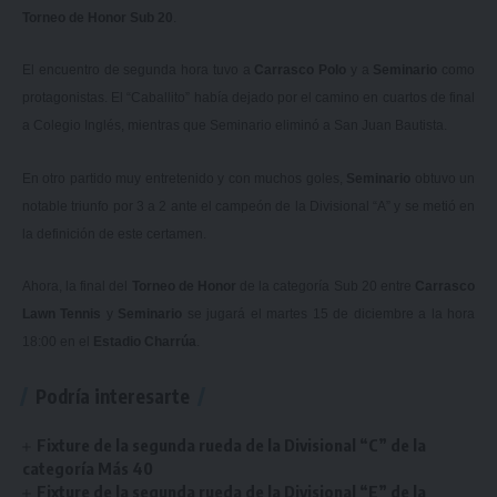
Torneo de Honor Sub 20
.
El encuentro de segunda hora tuvo a
Carrasco Polo
y a
Seminario
como
protagonistas. El “Caballito” había dejado por el camino en cuartos de final
a Colegio Inglés, mientras que Seminario eliminó a San Juan Bautista.
En otro partido muy entretenido y con muchos goles,
Seminario
obtuvo un
notable triunfo por 3 a 2 ante el campeón de la Divisional “A” y se metió en
la definición de este certamen.
Ahora, la final del
Torneo de Honor
de la categoría Sub 20 entre
Carrasco
Lawn Tennis
y
Seminario
se jugará el martes 15 de diciembre a la hora
18:00 en el
Estadio Charrúa
.
Podría interesarte
Fixture de la segunda rueda de la Divisional “C” de la
categoría Más 40
Fixture de la segunda rueda de la Divisional “E” de la