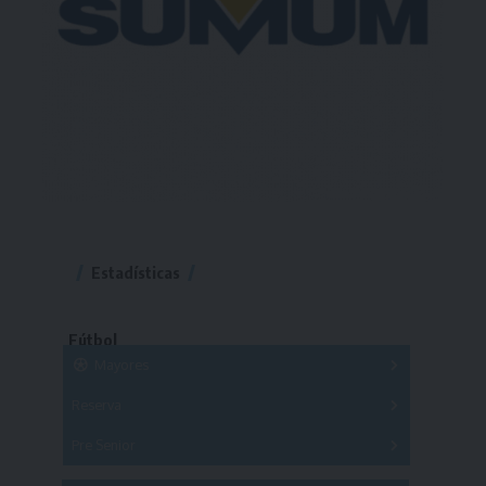
Estadísticas
Fútbol
Mayores
Reserva
A
B
C
D
E
F
G
Pre Senior
A
B
C
D