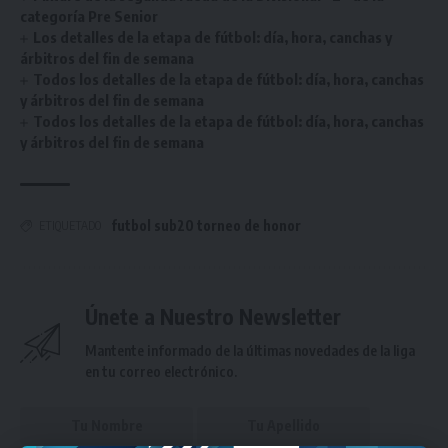
categoría Pre Senior
Los detalles de la etapa de fútbol: día, hora, canchas y
árbitros del fin de semana
Todos los detalles de la etapa de fútbol: día, hora, canchas
y árbitros del fin de semana
Todos los detalles de la etapa de fútbol: día, hora, canchas
y árbitros del fin de semana
futbol sub20 torneo de honor
ETIQUETADO
Únete a Nuestro Newsletter
Mantente informado de la últimas novedades de la liga
en tu correo electrónico.