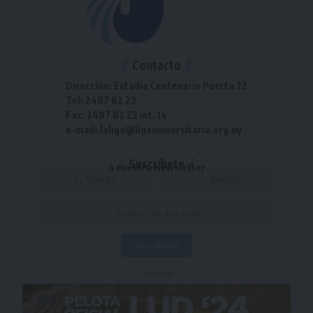
Contacto
Dirección: Estadio Centenario Puerta 22
Tel: 2487 82 23
Fax: 2487 82 23 int. 14
e-mail: laliga@ligauniversitaria.org.uy
Suscríbete
a nuestra Newsletter
- Publicidad -