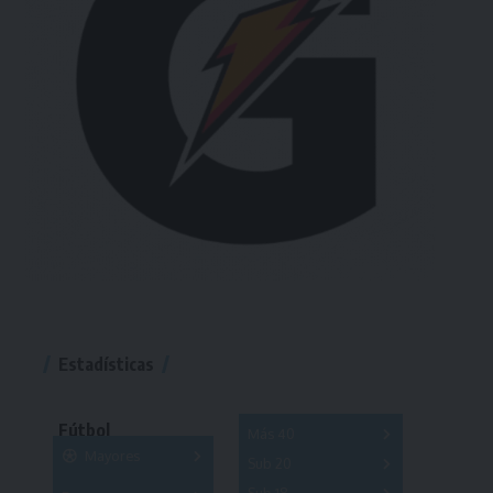
Estadísticas
Fútbol
Más 40
Mayores
Sub 20
A
B
C