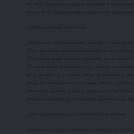
No. Salvo alguna lesión puntual, al momento de la final el equipo
que uno de los objetivos del viaje era darle minutos a todas las j
¿Qué faltó para poder ganar la final?
Las finales son partidos especiales, diferentes. Contestar qué faltó
últimos dos minutos me parecería muy injusto con las chiquilinas 
serie, hicimos ajustes defensivos importantes, que se asimilaro
del rival al máximo, defendiendo fuerte y atacando a un ritmo que 
de su ofensiva y de su defensa y desde allí trabajamos el partid
equipo que necesita poner mucha sangre y mucho sudor para lleva
sobre el final, perdimos un poco la cabeza y ahí se nos fue el pa
instancia es del cuerpo técnico, las gurisas siguieron el guión qu
¿Cómo sigue todo este proceso de la selección de handball?
Este torneo es un punto y seguido en la preparación. El año que 