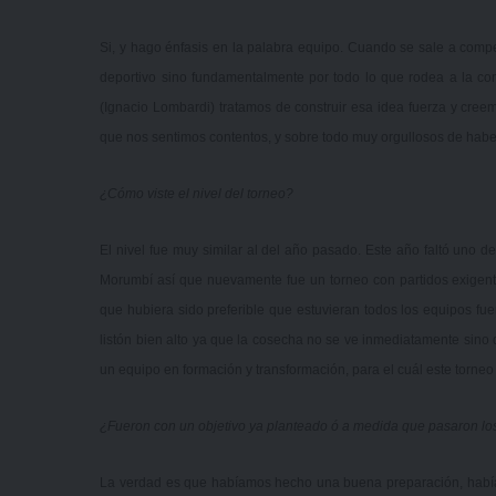
Si, y hago énfasis en la palabra equipo. Cuando se sale a compet
deportivo sino fundamentalmente por todo lo que rodea a la co
(Ignacio Lombardi) tratamos de construir esa idea fuerza y cree
que nos sentimos contentos, y sobre todo muy orgullosos de haber
¿Cómo viste el nivel del torneo?
El nivel fue muy similar al del año pasado. Este año faltó uno d
Morumbí así que nuevamente fue un torneo con partidos exigent
que hubiera sido preferible que estuvieran todos los equipos fu
listón bien alto ya que la cosecha no se ve inmediatamente si
un equipo en formación y transformación, para el cuál este torne
¿Fueron con un objetivo ya planteado ó a medida que pasaron los
La verdad es que habíamos hecho una buena preparación, había