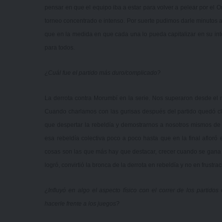
pensar en que el equipo iba a estar para volver a pelear por el
torneo concentrado e intenso. Por suerte pudimos darle minutos a 
que en la medida en que cada una lo pueda capitalizar en su inte
para todos.
¿Cuál fue el partido más duro/complicado?
La derrota contra Morumbí en la serie. Nos superaron desde el m
Cuando charlamos con las gurisas después del partido quedó clar
que despertar la rebeldía y demostrarnos a nosotros mismos d
esa rebeldía colectiva poco a poco hasta que en la final afloró e
cosas son las que más hay que destacar, crecer cuando se gana es
logró, convirtió la bronca de la derrota en rebeldía y no en frustrac
¿Influyó en algo el aspecto físico con el correr de los partid
hacerle frente a los juegos?