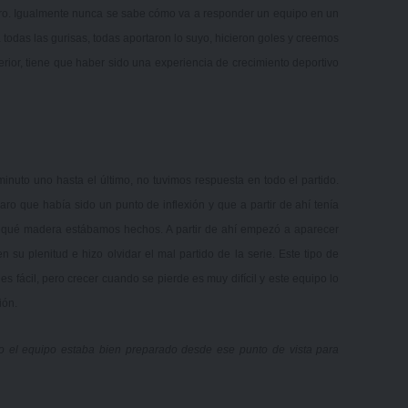
 Oro. Igualmente nunca se sabe cómo va a responder un equipo en un
todas las gurisas, todas aportaron lo suyo, hicieron goles y creemos
rior, tiene que haber sido una experiencia de crecimiento deportivo
inuto uno hasta el último, no tuvimos respuesta en todo el partido.
o que había sido un punto de inflexión y que a partir de ahí tenía
e qué madera estábamos hechos. A partir de ahí empezó a aparecer
n su plenitud e hizo olvidar el mal partido de la serie. Este tipo de
 fácil, pero crecer cuando se pierde es muy difícil y este equipo lo
ión.
os o el equipo estaba bien preparado desde ese punto de vista para