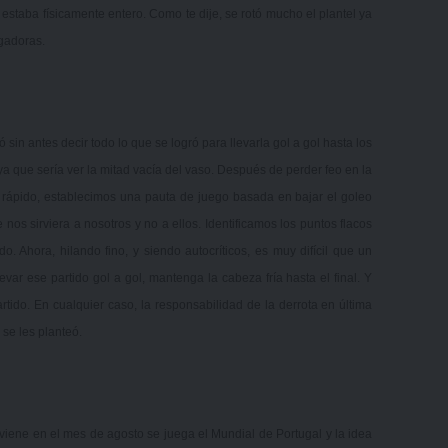
 estaba físicamente entero. Como te dije, se rotó mucho el plantel ya
ugadoras.
 sin antes decir todo lo que se logró para llevarla gol a gol hasta los
ya que sería ver la mitad vacía del vaso. Después de perder feo en la
n rápido, establecimos una pauta de juego basada en bajar el goleo
nos sirviera a nosotros y no a ellos. Identificamos los puntos flacos
o. Ahora, hilando fino, y siendo autocríticos, es muy difícil que un
r ese partido gol a gol, mantenga la cabeza fría hasta el final. Y
rtido. En cualquier caso, la responsabilidad de la derrota en última
e se les planteó.
viene en el mes de agosto se juega el Mundial de Portugal y la idea