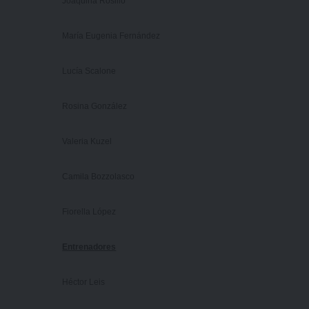
Joaquina Rosillo
María Eugenia Fernández
Lucía Scalone
Rosina González
Valeria Kuzel
Camila Bozzolasco
Fiorella López
Entrenadores
Héctor Leis