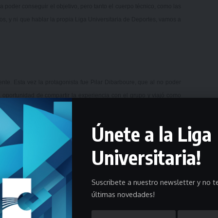
 poder conseguir el objetivo, pero tanto el cuerpo técnico, como las
s, y ni que hablar la propia Liga Universitaria de Deportes, vamos a
ente. Esta vez la protagonista fue Pilar Dibarboure, que al no poder
a oportunidad de compartir la experiencia con el grupo y viajó como
Únete a la Liga
Universitaria!
Suscribete a nuestro newsletter y no te
últimas novedades!