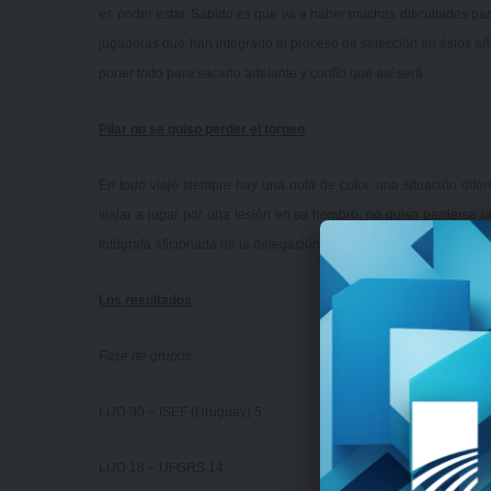
es poder estar. Sabido es que va a haber muchas dificultades para
jugadoras que han integrado el proceso de selección en éstos año
poner todo para sacarlo adelante y confío que así será.
Pilar no se quiso perder el torneo
En todo viaje siempre hay una nota de color, una situación difer
viajar a jugar por una lesión en su hombro, no quiso perderse l
fotógrafa aficionada de la delegación.
Los resultados
Fase de grupos
LUD 30 – ISEF (Uruguay) 5
LUD 18 – UFGRS 14