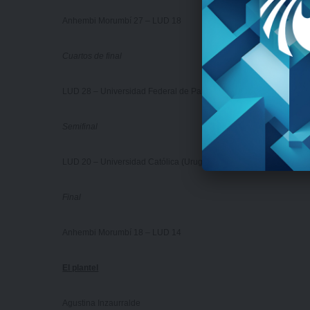
Anhembi Morumbí 27 – LUD 18
Cuartos de final
LUD 28 – Universidad Federal de Paraná 8
Semifinal
LUD 20 – Universidad Católica (Uruguay) 12
Final
Anhembi Morumbí 18 – LUD 14
El plantel
Agustina Inzaurralde