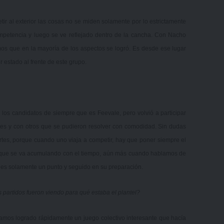
ir al exterior las cosas no se miden solamente por lo estrictamente
mpetencia y luego se ve reflejado dentro de la cancha. Con Nacho
mos que en la mayoría de los aspectos se logró. Es desde ese lugar
 estado al frente de este grupo.
e los candidatos de siempre que es Feevale, pero volvió a participar
es y con otros que se pudieron resolver con comodidad. Sin dudas
ertes, porque cuando uno viaja a competir, hay que poner siempre el
no que se va acumulando con el tiempo, aún más cuando hablamos de
o es solamente un punto y seguido en su preparación.
 partidos fueron viendo para qué estaba el plantel?
mos logrado rápidamente un juego colectivo interesante que hacía