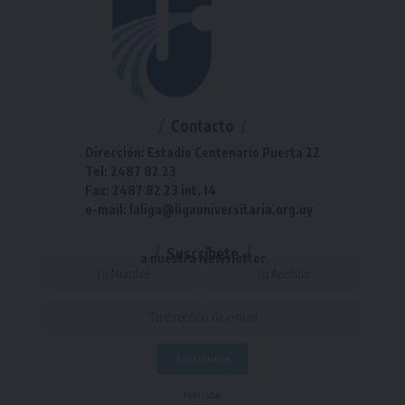
Contacto
Dirección: Estadio Centenario Puerta 22
Tel: 2487 82 23
Fax: 2487 82 23 int. 14
e-mail: laliga@ligauniversitaria.org.uy
Suscríbete
a nuestra Newsletter
- Publicidad -