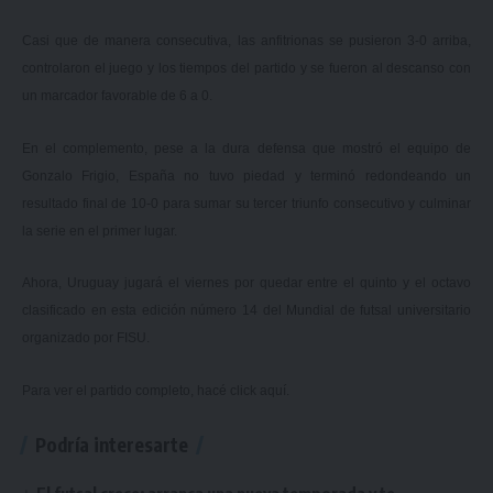
Casi que de manera consecutiva, las anfitrionas se pusieron 3-0 arriba,
controlaron el juego y los tiempos del partido y se fueron al descanso con
un marcador favorable de 6 a 0.
En el complemento, pese a la dura defensa que mostró el equipo de
Gonzalo Frigio, España no tuvo piedad y terminó redondeando un
resultado final de 10-0 para sumar su tercer triunfo consecutivo y culminar
la serie en el primer lugar.
Ahora, Uruguay jugará el viernes por quedar entre el quinto y el octavo
clasificado en esta edición número 14 del Mundial de futsal universitario
organizado por FISU.
Para ver el partido completo, hacé
click aquí.
Podría interesarte
El futsal crece: arranca una nueva temporada y te