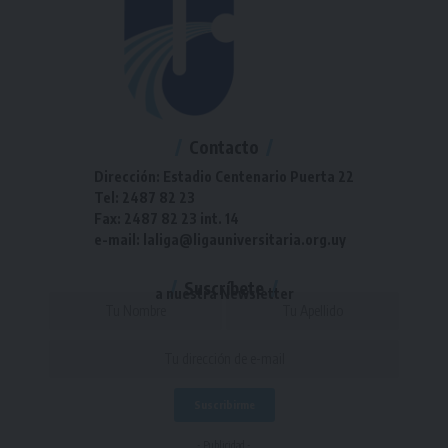
Contacto
Dirección: Estadio Centenario Puerta 22
Tel: 2487 82 23
Fax: 2487 82 23 int. 14
e-mail: laliga@ligauniversitaria.org.uy
Suscríbete
a nuestra Newsletter
- Publicidad -