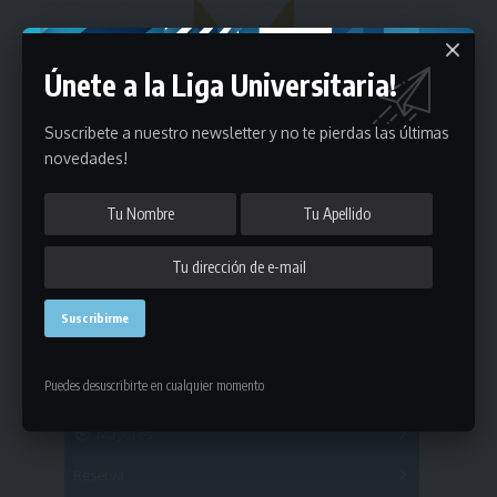
Únete a la Liga Universitaria!
Suscribete a nuestro newsletter y no te pierdas las últimas
novedades!
Estadísticas
Puedes desuscribirte en cualquier momento
Fútbol
Mayores
Reserva
A
B
C
D
E
F
G