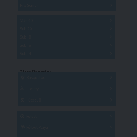
Pre Senior
A
B
C
D
A
B
C
D
E
Más 40
Sub 20
A
B
C
Sub 18
A
B
C
Sub 16
Series
Sub 14
Copas
Series
Copas
Series
Otros Deportes
Copas
Básquetbol
Hockey
A
B
3x3
Fútbol 8
A
B
C
SUB 21
Masculino
Futsal
Femenino
Fútbol Playa
Masculino
Femenino