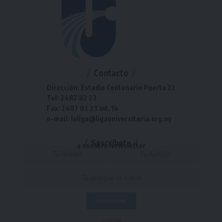
Contacto
Dirección: Estadio Centenario Puerta 22
Tel: 2487 82 23
Fax: 2487 82 23 int. 14
e-mail: laliga@ligauniversitaria.org.uy
Suscríbete
a nuestra Newsletter
- Publicidad -