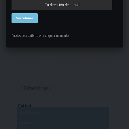
Puedes desuscribirte en cualquier momento
Estadísticas
Fútbol
Mayores
Reserva
A
B
C
D
E
F
G