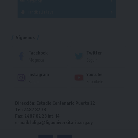
Natación
Torneo
Handball Playa
Torneo
Torneo
Síguenos
Facebook
Twitter
Me gusta
Seguir
Instagram
Youtube
Seguir
Suscríbete
Dirección: Estadio Centenario Puerta 22
Tel: 2487 82 23
Fax: 2487 82 23 int. 14
e-mail: laliga@ligauniversitaria.org.uy