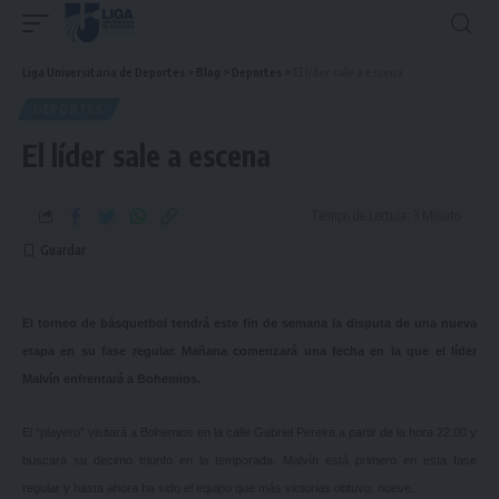
Liga Universitaria de Deportes
>
Blog
>
Deportes
>
El líder sale a escena
DEPORTES
El líder sale a escena
Tiempo de Lectura: 3 Minuto
El torneo de básquetbol tendrá este fin de semana la disputa de una nueva
etapa en su fase regular. Mañana comenzará una fecha en la que el líder
Malvín enfrentará a Bohemios.
El “playero” visitará a Bohemios en la calle Gabriel Pereira a partir de la hora 22:00 y
buscará su décimo triunfo en la temporada. Malvín está primero en esta fase
regular y hasta ahora ha sido el equipo que más victorias obtuvo: nueve.