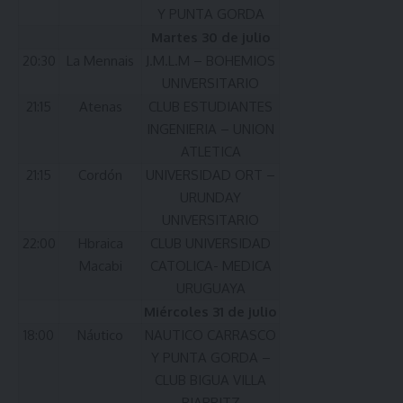
Y PUNTA GORDA
Martes 30 de julio
20:30
La Mennais
J.M.L.M – BOHEMIOS
UNIVERSITARIO
21:15
Atenas
CLUB ESTUDIANTES
INGENIERIA – UNION
ATLETICA
21:15
Cordón
UNIVERSIDAD ORT –
URUNDAY
UNIVERSITARIO
22:00
Hbraica
CLUB UNIVERSIDAD
Macabi
CATOLICA- MEDICA
URUGUAYA
Miércoles 31 de julio
18:00
Náutico
NAUTICO CARRASCO
Y PUNTA GORDA –
CLUB BIGUA VILLA
BIARRITZ