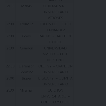
21:15
Malvín
CLUB MALVIN –
UNIVERSITARIO
VERONES
21:30
Trouville
TROUVILLE – ELBIO
FERNANDEZ
21:30
Goes
RACING – HACHE DE
FUTBOL
21:30
Crandon
UNIVERSIDAD
MVDEO. – CLUB
NEPTUNO
22:00
Defensor
OLD IVY – CRANDON
Sporting
UNIVERSITARIO
21:00
Biguá
BIGUA Jrs. – OLIMPIA
UNIVERSITARIO
21:30
Miramar
GUICHON
UNIVERSITARIO –
COLEGIO Y LICEO