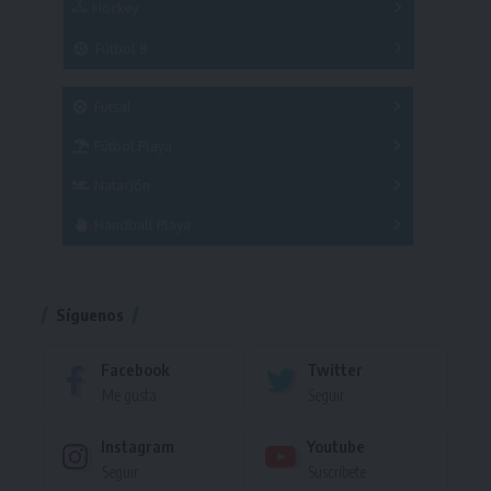
Hockey
A
B
3x3
Fútbol 8
A
B
C
SUB 21
Masculino
Futsal
Femenino
Fútbol Playa
Masculino
Femenino
Natación
Torneo
Handball Playa
Torneo
Torneo
Síguenos
Facebook
Twitter
Me gusta
Seguir
Instagram
Youtube
Seguir
Suscríbete