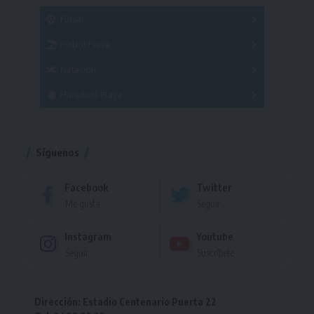
SUB 21
Masculino
Futsal
Femenino
Fútbol Playa
Masculino
Femenino
Natación
Torneo
Handball Playa
Torneo
Torneo
Síguenos
Facebook
Twitter
Me gusta
Seguir
Instagram
Youtube
Seguir
Suscríbete
Dirección: Estadio Centenario Puerta 22