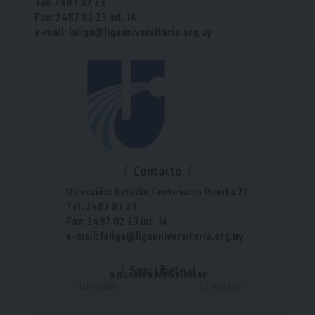
Tel: 2487 82 23
Fax: 2487 82 23 int. 14
e-mail: laliga@ligauniversitaria.org.uy
Contacto
Dirección: Estadio Centenario Puerta 22
Tel: 2487 82 23
Fax: 2487 82 23 int. 14
e-mail: laliga@ligauniversitaria.org.uy
Suscríbete
a nuestra Newsletter