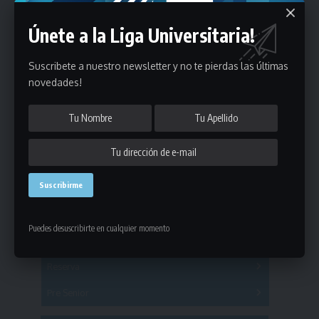
Únete a la Liga Universitaria!
Suscribete a nuestro newsletter y no te pierdas las últimas
novedades!
Estadísticas
Fútbol
Puedes desuscribirte en cualquier momento
Mayores
Reserva
A
B
C
D
E
F
G
Pre Senior
A
B
C
D