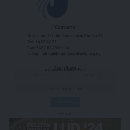
Contacto
Dirección: Estadio Centenario Puerta 22
Tel: 2487 82 23
Fax: 2487 82 23 int. 14
e-mail: laliga@ligauniversitaria.org.uy
Suscríbete
a nuestra Newsletter
- Publicidad -