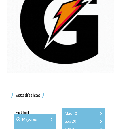
Estadísticas
Fútbol
Más 40
Mayores
Sub 20
A
B
C