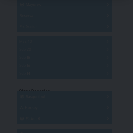
Mayores
Reserva
A
B
C
D
E
F
G
Pre Senior
A
B
C
D
A
B
C
D
E
Más 40
Sub 20
A
B
C
Sub 18
A
B
C
Sub 16
Series
Sub 14
Copas
Series
Copas
Series
Otros Deportes
Copas
Básquetbol
Hockey
A
B
3x3
Fútbol 8
A
B
C
SUB 21
Masculino