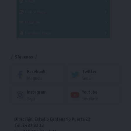
Futsal
Femenino
Fútbol Playa
Masculino
Femenino
Natación
Torneo
Handball Playa
Torneo
Torneo
Síguenos
Facebook
Twitter
Me gusta
Seguir
Instagram
Youtube
Seguir
Suscríbete
Dirección: Estadio Centenario Puerta 22
Tel: 2487 82 23