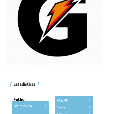
Estadísticas
Fútbol
Más 40
Mayores
Sub 20
A
B
C