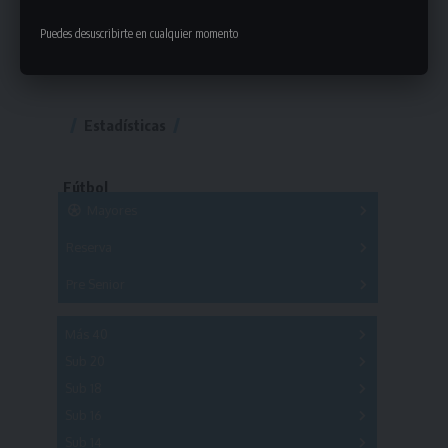
Puedes desuscribirte en cualquier momento
Estadísticas
Fútbol
Mayores
Reserva
A
B
C
D
E
F
G
Pre Senior
A
B
C
D
A
B
C
D
E
Más 40
Sub 20
A
B
C
Sub 18
A
B
C
Sub 16
Series
Sub 14