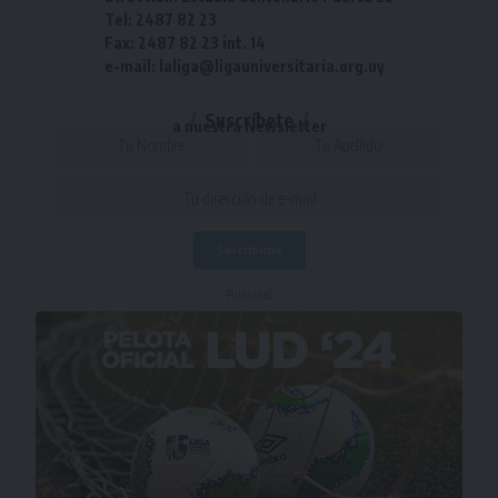
Tel: 2487 82 23
Fax: 2487 82 23 int. 14
e-mail: laliga@ligauniversitaria.org.uy
Suscríbete
a nuestra Newsletter
- Publicidad -