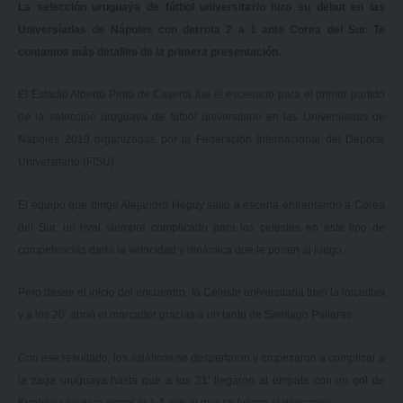
La selección uruguaya de fútbol universitario hizo su debut en las
Universíadas de Nápoles con derrota 2 a 1 ante Corea del Sur. Te
contamos más detalles de la primera presentación.
El Estadio Alberto Pinto de Caserta fue el escenario para el primer partido
de la selección uruguaya de fútbol universitario en las Universíadas de
Nápoles 2019 organizadas por la Federación Internacional del Deporte
Universitario (FISU).
El equipo que dirige Alejandro Heguy salió a escena enfrentando a Corea
del Sur, un rival siempre complicado para los celestes en este tipo de
competencias dada la velocidad y dinámica que le ponen al juego.
Pero desde el inicio del encuentro, la Celeste universitaria tuvo la iniciativa
y a los 20’ abrió el marcador gracias a un tanto de Santiago Pallares.
Con ese resultado, los asiáticos se despertaron y empezaron a complicar a
la zaga uruguaya hasta que a los 31’ llegaron al empate con un gol de
Kunhee Lee para poner el 1-1 con el que se fueron al descanso.