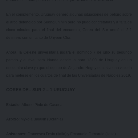
En el complemento, Uruguay generó algunas situaciones de peligro sobre
el arco defendido por Seongjun Min pero no pudo concretarlas y a falta de
cinco minutos para el final del encuentro, Corea del Sur anotó el 2-1
definitivo con un tanto de Ohyeon Cha.
Ahora, la Celeste universitaria jugará el domingo 7 de julio su segundo
partido y el rival será Irlanda desde la hora 13:00 de Uruguay en un
encuentro clave ya que el equipo de Alejandro Heguy necesita una victoria
para meterse en los cuartos de final de las Universíadas de Nápoles 2019.
COREA DEL SUR 2 – 1 URUGUAY
Estadio:
Alberto Pinto de Caserta
Árbitro:
Mykola Balakin (Ucrania)
Asistentes:
Francesco Festa (Italia) y Emanuele Fumarulo (Italia).