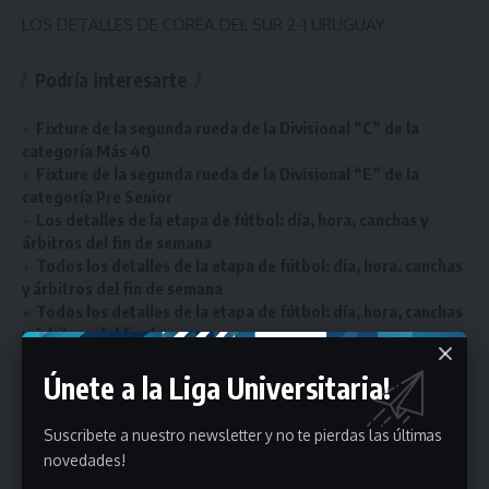
LOS DETALLES DE COREA DEL SUR 2-1 URUGUAY
Podría interesarte
Fixture de la segunda rueda de la Divisional “C” de la
categoría Más 40
Fixture de la segunda rueda de la Divisional “E” de la
categoría Pre Senior
Los detalles de la etapa de fútbol: día, hora, canchas y
árbitros del fin de semana
Todos los detalles de la etapa de fútbol: día, hora, canchas
y árbitros del fin de semana
Todos los detalles de la etapa de fútbol: día, hora, canchas
y árbitros del fin de semana
Únete a la Liga Universitaria!
circulares
,
portada
,
seleccion
ETIQUETADO
Suscribete a nuestro newsletter y no te pierdas las últimas
novedades!