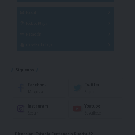
SUB 21
Masculino
Futsal
Femenino
Fútbol Playa
Masculino
Femenino
Natación
Torneo
Handball Playa
Torneo
Torneo
Síguenos
Facebook
Twitter
Me gusta
Seguir
Instagram
Youtube
Seguir
Suscríbete
Dirección: Estadio Centenario Puerta 22