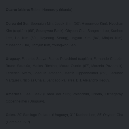
Cuarto árbitro:
Robert Hennessy (Irlanda).
Corea del Sur.
Seongjun Min; Jaeuk Shin (53’, Hyeonwoo Kim), Hyochan
Kim (capitán) (68’, Seungwoo Baek), Ohyeon Cha, Sangmin Lee, Kunhee
Lee, Ho Kim (69’, Hoyeong Seong), Ingyun Kim (84’, Minjun Kim),
Yunseong Cho, Jinhyun Kim, Youngwoo Seol.
Uruguay.
Federico Suaya, Franco Polachinni (capitán), Fernando Chacón,
Bruno Sarasúa, Matías Richino, Mauro Osorio (67’, Marcelo Poziomek),
Federico Alfaro, Joaquin Amoedo, Martín Oppenheimer (89’, Facundo
Marques), Nicolás Chaia, Santiago Pallares. D.T. Alejandro Heguy.
Amarillas.
Lee, Baek (Corea del Sur); Polacchini, Osorio, Etchegaray,
Oppenheimer (Uruguay).
Goles.
20’ Santiago Pallares (Uruguay); 31’ Kunhee Lee, 85’ Ohyeon Cha
(Corea del Sur).