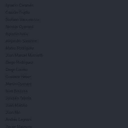
Ignacio Caramés
Gastón Trujillo
Stefano Vaccarezza
Nicolás Oyenard
Agustín Avila
Alejandro Sansone
Mateo Rodríguez
Juan Manuel Mussetti
Diego Rodríguez
Diego Lorieto
Gustavo Heber
Martín Oyenard
Iván Bouissa
Joaquín Tejería
Juan Martino
Juan Nin
Andrés Legnani
Javier Magnone