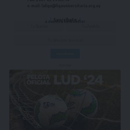
e-mail: laliga@ligauniversitaria.org.uy
Suscríbete
a nuestra Newsletter
- Publicidad -