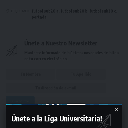
futbol sub20 a
,
futbol sub20 b
,
futbol sub20 c
,
ETIQUETADO
portada
Únete a Nuestro Newsletter
Mantente informado de la últimas novedades de la liga
en tu correo electrónico.
Puedes suscribirte en cualquier momento.
Únete a la Liga Universitaria!