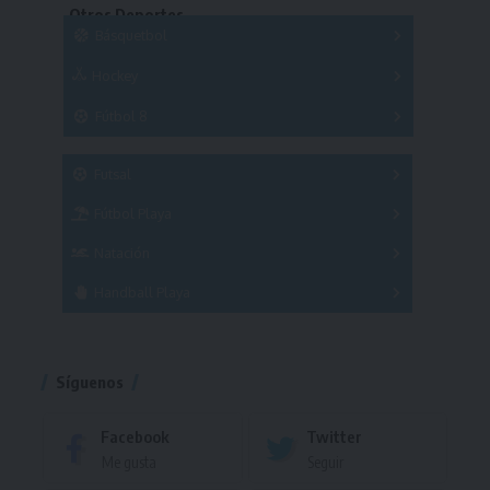
Otros Deportes
Copas
Básquetbol
Hockey
A
B
3x3
Fútbol 8
A
B
C
SUB 21
Masculino
Futsal
Femenino
Fútbol Playa
Masculino
Femenino
Natación
Torneo
Handball Playa
Torneo
Torneo
Síguenos
Facebook
Twitter
Me gusta
Seguir