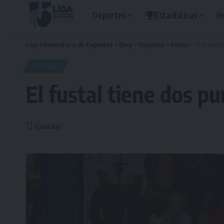
Deportes
Estadísticas
N
Liga Universitaria de Deportes
>
Blog
>
Deportes
>
Futsal
>
El fustal 
FUTSAL
El fustal tiene dos p