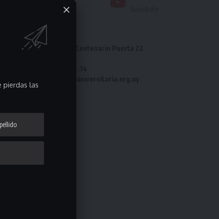
Seguir
Suscríbete
Dirección: Estadio Centenario Puerta 22
Tel: 2487 82 23
Fax: 2487 82 23 int. 14
e-mail: laliga@ligauniversitaria.org.uy
 pierdas las