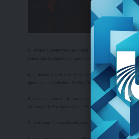
El Torneo Clasificatorio de futsal femenino universitario tu
Universitaria y Malvín 59 como líderes.
El fin de semana el futsal femenino tuvo actividad con la tercera
gimnasio del Montevideo Rowing Club.
El actual campeón del Torneo Anual, La 12 Universitaria, sigue a pa
tras vencer 12-5 a Universidad ORT.
Pero el campeón no está solo ya que en la cima tiene compañía y e
Por otra parte, los escoltas son Montevideo Rowing, que goleó 7-