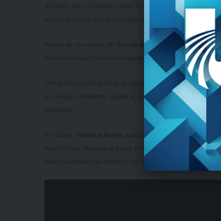
“Estamos muy contentos porque el equipo hizo un gran esfuerz
veces y que en el año ya nos había ganado. Nos sacamos esa espin
Acerca de las claves de
Círculo de Tenis de Montevideo
, R
Teníamos un poco la idea de esperar bien parados y contragolpear 
Otro punto importante fue el desgaste físico y en cuanto a eso, 
dos equipos habíamos jugado el sábado y a esta edad cuesta r
jugadores”.
Por último,
Federico Reyes
analizó lo que fue el 2020: “Fue 
situación que atraviesa el país y el mundo. Hay que agradecerle
torneo y también esta definición del Torneo de Honor que fue muy 