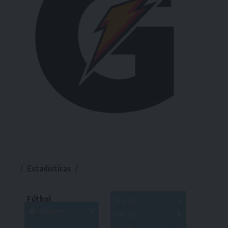
Estadísticas
Fútbol
Más 40
Mayores
Sub 20
A
B
C