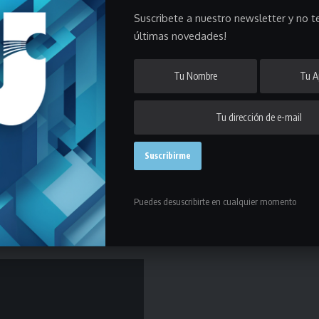
o. Limburgo es un rival recontra duro que ya enfrentamos muchas
Suscribete a nuestro newsletter y no te
ita con un notable esfuerzo de todos”, dijo el “Profe”.
últimas novedades!
eyes contó que “supimos explotar nuestras virtudes para lastimar.
y salió a la perfección”.
el delantero del equipo del Prado remarcó que “fue enorme porque los
ecuperarse, pero hicimos todos un esfuerzo muy grande todos los
un año atípico pero lo bueno es que pudimos jugar a pesar de la
Puedes desuscribirte en cualquier momento
 a la
Liga Universitaria
que hizo un gran esfuerzo para organizar el
linda”.