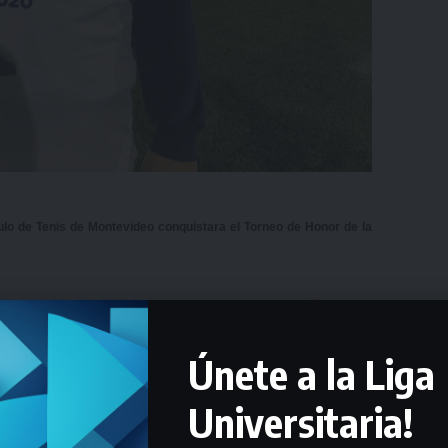
lo de Tenis de Montevideo conquistara el Torneo de Honor de la
n manos del
Círculo de Tenis de Montevideo, que derrotó en la final
Únete a la Liga
eyes
fue el autor de los dos goles que le dio el triunfo a los dirigidos
Universitaria!
.