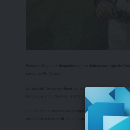
Federico Reyes se despachó con un doblete para que le Círcu
categoría Pre Senior.
La final del
Torneo de Honor
de la categoría
Pre Senior
quedó e
por 2 a 1 a Limburgo en el Estadio Charrúa
.
Y el equipo del
Prado
tuvo una figura determinante:
Federico R
por
Schubert Lombardi
que cerraron el año con una gran sonrisa