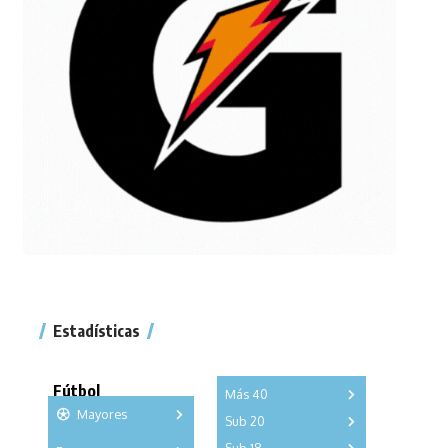
Estadísticas
Fútbol
Más 40
Mayores
Sub 20
A
B
C