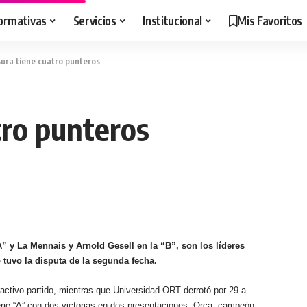
ormativas
Servicios
Institucional
Mis Favoritos
sura tiene cuatro punteros
tro punteros
” y La Mennais y Arnold Gesell en la “B”, son los líderes
tuvo la disputa de la segunda fecha.
activo partido, mientras que Universidad ORT derrotó por 29 a
erie “A” con dos victorias en dos presentaciones. Orca, campeón