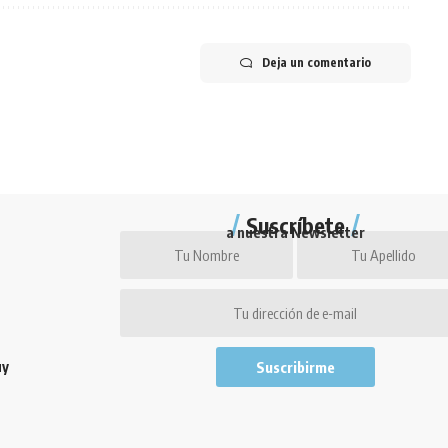
Deja un comentario
Suscríbete
a nuestra Newsletter
uy