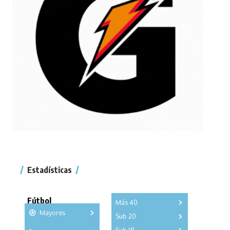
Estadísticas
Fútbol
Más 40
Mayores
Sub 20
A
B
C