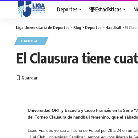
Deportes
Estadísticas
N
Liga Universitaria de Deportes
>
Blog
>
Deportes
>
Handball
>
El Clau
HANDBALL
El Clausura tiene cua
Universidad ORT y Escuela y Liceo Francés en la Serie “A
del Torneo Clausura de handball femenino, que el sábado 
Liceo Francés venció a Hache de Fútbol por 28 a 24 en un atr
11 al Club Universidad Católica y ambos equipos lideran la S