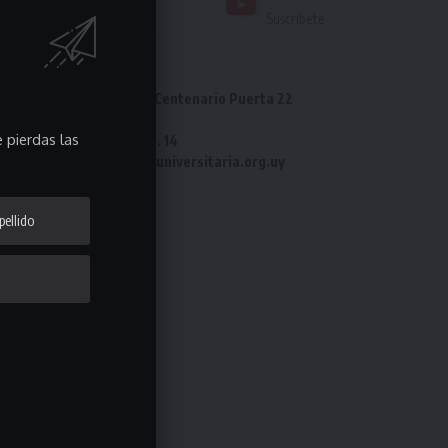
Seguir
Suscríbete
Dirección: Estadio Centenario Puerta 22
Tel: 2487 82 23
 pierdas las
Fax: 2487 82 23 int. 14
e-mail: laliga@ligauniversitaria.org.uy