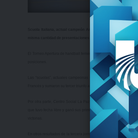
Scuola Italiana, actual campeón Anual, comenzó con todo el 
misma cantidad de presentaciones y es el único puntero.
El Torneo Apertura de handball femenino tuvo el sábado la disputa
posiciones.
Las “scuolas”, actuales campeonas del Torneo Anual, vencieron
Francés y sumaron su tercer triunfo al hilo en la temporada para es
Por otra parte, Centro Social La Paz igualó con Parque Cubano e
que tuvo fecha libre y ganó sus primeros dos encuentros, y Boh
victorias.
En otros resultados de la tercera jornada, Hache de Fútbol se que