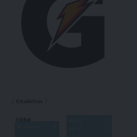
Estadísticas
Fútbol
Más 40
Mayores
Sub 20
A
B
C