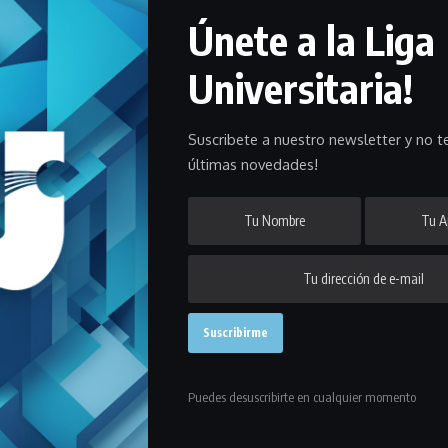
Únete a la Liga
Universitaria!
Torneo Apertura de handball femenino. Suma tres triunfos en la
Suscribete a nuestro newsletter y no te
últimas novedades!
 de la tercera fecha que dejó a Scuola Italiana en lo más alto de las
 al Club Universidad Católica por 27 a 25 en el gimnasio de Liceo
tar en lo alto del Apertura.
n 22 y los dos son escoltas con 6 unidades al igual que Trouville,
emios, que derrotó a Layva 25-23 y en dos presentaciones suma dos
Puedes desuscribirte en cualquier momento
dó con el triunfo ante Rentistas por 44 a 3, mientras que Universidad