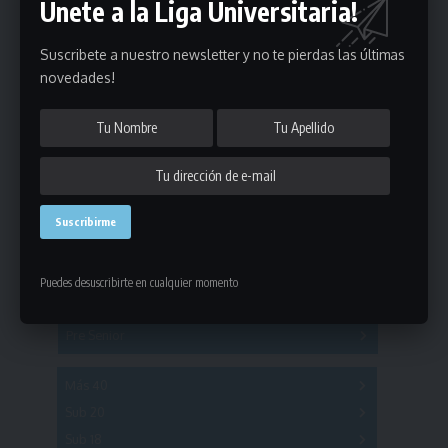
Únete a la Liga Universitaria!
Suscribete a nuestro newsletter y no te pierdas las últimas
novedades!
Estadísticas
Fútbol
Mayores
Puedes desuscribirte en cualquier momento
Reserva
A
B
C
D
E
F
G
Pre Senior
A
B
C
D
A
B
C
D
E
Más 40
Sub 20
A
B
C
Sub 18