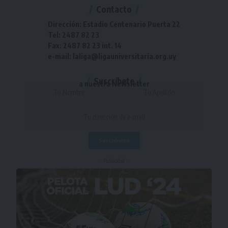
Contacto
Dirección: Estadio Centenario Puerta 22
Tel: 2487 82 23
Fax: 2487 82 23 int. 14
e-mail: laliga@ligauniversitaria.org.uy
Suscríbete
a nuestra Newsletter
- Publicidad -