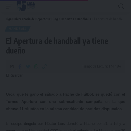
Liga Universitaria de Deportes
>
Blog
>
Deportes
>
Handball
>
El Apertura de handball ya tiene dueño
HANDBALL
El Apertura de handball ya tiene
dueño
Tiempo de Lectura: 1 Minuto
Orca, que le ganó el sábado a Hache de Fútbol, se quedó con el
Torneo Apertura con una sobresaliente campaña en la que
obtuvo 11 triunfos en la misma cantidad de partidos disputados.
El equipo dirigido por Héctor Leis derrotó a Hache por 31 a 16 y a
pesar de que Universidad ORT le ganó el sábado a La Mennais por 29