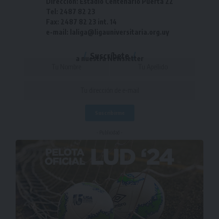
Dirección: Estadio Centenario Puerta 22
Tel: 2487 82 23
Fax: 2487 82 23 int. 14
e-mail: laliga@ligauniversitaria.org.uy
Suscríbete
a nuestra Newsletter
- Publicidad -