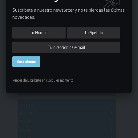
Suscribete a nuestro newsletter y no te pierdas las últimas
novedades!
Estadísticas
Fútbol
Mayores
Reserva
A
B
C
D
E
F
G
Puedes desuscribirte en cualquier momento
Pre Senior
A
B
C
D
A
B
C
D
E
Más 40
Sub 20
A
B
C
Sub 18
A
B
C
Sub 16
Series