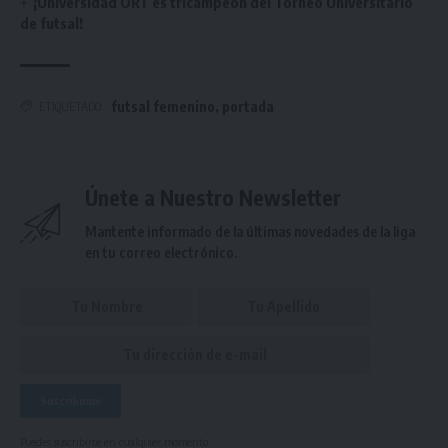
¡Universidad ORT es tricampeón del Torneo Universitario
de futsal!
futsal femenino
,
portada
ETIQUETADO
Únete a Nuestro Newsletter
Mantente informado de la últimas novedades de la liga
en tu correo electrónico.
Puedes suscribirte en cualquier momento.