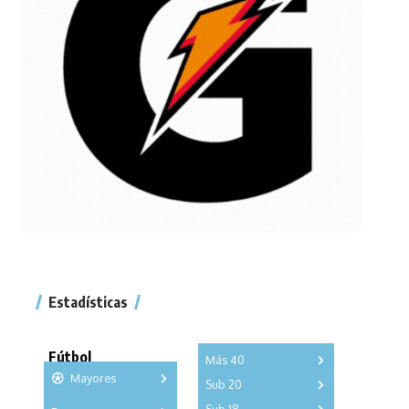
Estadísticas
Fútbol
Más 40
Mayores
Sub 20
A
B
C