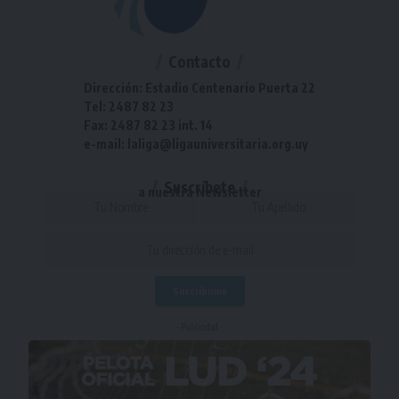
Contacto
Dirección: Estadio Centenario Puerta 22
Tel: 2487 82 23
Fax: 2487 82 23 int. 14
e-mail: laliga@ligauniversitaria.org.uy
Suscríbete
a nuestra Newsletter
- Publicidad -