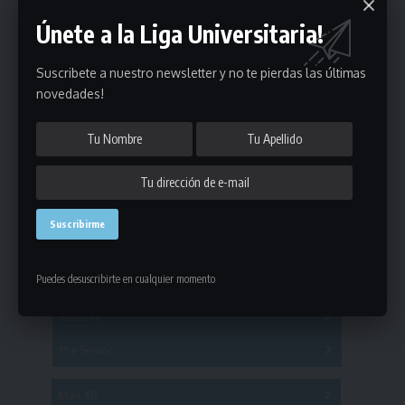
Únete a la Liga Universitaria!
Suscribete a nuestro newsletter y no te pierdas las últimas
novedades!
Estadísticas
Fútbol
Puedes desuscribirte en cualquier momento
Mayores
Reserva
A
B
C
D
E
F
G
Pre Senior
A
B
C
D
A
B
C
D
E
Más 40